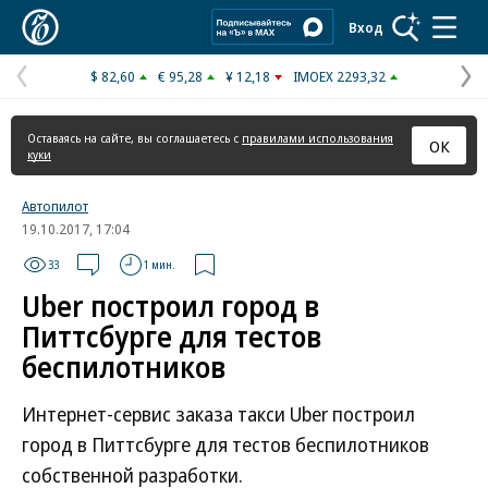
Коммерсантъ
Вход
$ 82,60
€ 95,28
¥ 12,18
IMOEX 2293,32
Предыдущая
С
страница
с
Оставаясь на сайте, вы соглашаетесь с
правилами использования
ОК
куки
Автопилот
19.10.2017, 17:04
33
1 мин.
Uber построил город в
Питтсбурге для тестов
беспилотников
Интернет-сервис заказа такси Uber построил
город в Питтсбурге для тестов беспилотников
собственной разработки.