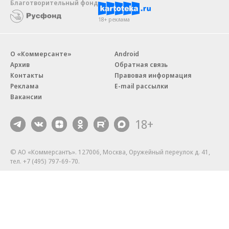
Благотворительный фонд
18+ реклама
О «Коммерсанте»
Android
Архив
Обратная связь
Контакты
Правовая информация
Реклама
E-mail рассылки
Вакансии
18+
© АО «Коммерсантъ». 127006, Москва, Оружейный переулок д. 41,
тел. +7 (495) 797-69-70.
Сетевое издание «Коммерсантъ» (доменное имя сайта:
kommersant.ru) зарегистрировано Федеральной службой
по надзору в сфере связи, информационных технологий и массовых
коммуникаций (Роскомнадзор), регистрационный номер и дата
принятия решения о регистрации: серия
Эл № ФС77-76922
от 11 октября 2019 г.