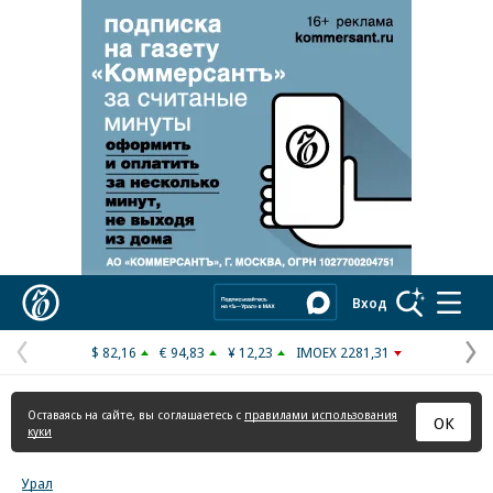
Коммерсантъ
Вход
$ 82,16
€ 94,83
¥ 12,23
IMOEX 2281,31
Предыдущая
С
страница
с
Оставаясь на сайте, вы соглашаетесь с
правилами использования
ОК
куки
Урал