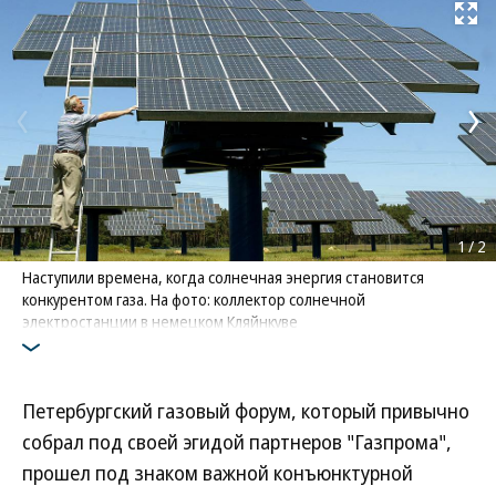
Развернуть на
1
/
2
Наступили времена, когда солнечная энергия становится
конкурентом газа. На фото: коллектор солнечной
электростанции в немецком Кляйнкуве
Фото: DPA/ТАСС
Петербургский газовый форум, который привычно
собрал под своей эгидой партнеров "Газпрома",
прошел под знаком важной конъюнктурной