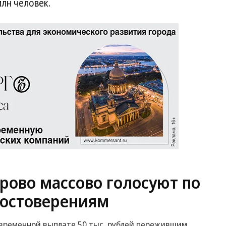
млн человек.
рово массово голосуют по
остоверениям
овременной выплате 50 тыс. рублей пережившим