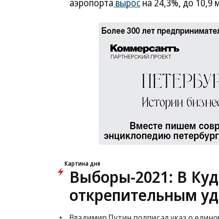
аэропорта
вырос
на 24,3%, до 10,9 
Картина дня
Выборы-2021: В Куд
открепительным уд
Владимир Путин подписал указ о един