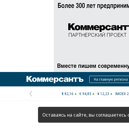
Коммерсантъ
На главную региона
$ 82,16
€ 94,83
¥ 12,23
IMOEX 2
Предыдущая
страница
Оставаясь на сайте, вы соглашаетесь 