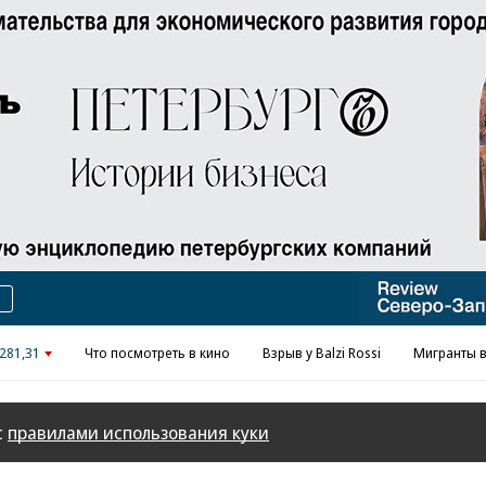
281,31
Что посмотреть в кино
Взрыв у Balzi Rossi
Мигранты в
с
правилами использования куки