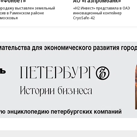
 «Фонбет»
АО «Газпромбанк»
продажу выставлен земельный
«H2 Инвест» представила в ОАЭ
сив в Раменском районе
инновационный контейнер
московья
CryoSafe-42