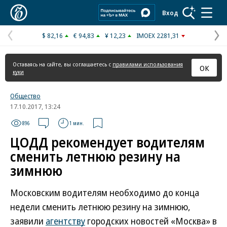
Коммерсантъ
Вход
$ 82,16
€ 94,83
¥ 12,23
IMOEX 2281,31
Предыдущая
С
страница
с
Оставаясь на сайте, вы соглашаетесь с
правилами использования
ОК
куки
Общество
17.10.2017, 13:24
896
1 мин.
ЦОДД рекомендует водителям
сменить летнюю резину на
зимнюю
Московским водителям необходимо до конца
недели сменить летнюю резину на зимнюю,
заявили
агентству
городских новостей «Москва» в