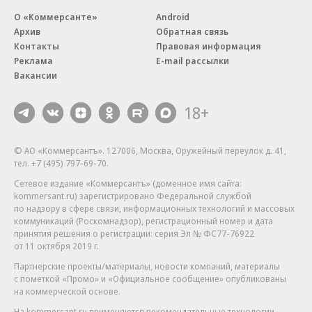
О «Коммерсанте»
Android
Архив
Обратная связь
Контакты
Правовая информация
Реклама
E-mail рассылки
Вакансии
18+
© АО «Коммерсантъ». 127006, Москва, Оружейный переулок д. 41,
тел. +7 (495) 797-69-70.
Сетевое издание «Коммерсантъ» (доменное имя сайта:
kommersant.ru) зарегистрировано Федеральной службой
по надзору в сфере связи, информационных технологий и массовых
коммуникаций (Роскомнадзор), регистрационный номер и дата
принятия решения о регистрации: серия
Эл № ФС77-76922
от 11 октября 2019 г.
Партнерские проекты/материалы, новости компаний, материалы
с пометкой «Промо» и «Официальное сообщение» опубликованы
на коммерческой основе.
На kommersant.ru применяются рекомендательные технологии.