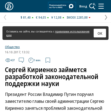
Коммерсантъ
Вход
$ 81,40
€ 94,05
¥ 12,08
IMOEX 2285,88
Предыдущая
С
страница
с
Оставаясь на сайте, вы соглашаетесь с
правилами использования
ОК
куки
Общество
16.10.2017, 13:32
437
1 мин.
Сергей Кириенко займется
разработкой законодательной
поддержки науки
Президент России Владимир Путин поручил
заместителю главы своей администрации Сергею
Кириенко заняться проблемой законодательной