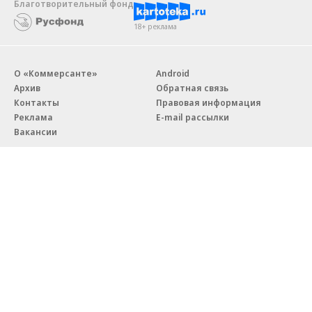
Благотворительный фонд
18+ реклама
О «Коммерсанте»
Android
Архив
Обратная связь
Контакты
Правовая информация
Реклама
E-mail рассылки
Вакансии
18+
© АО «Коммерсантъ». 127006, Москва, Оружейный переулок д. 41,
тел. +7 (495) 797-69-70.
Сетевое издание «Коммерсантъ» (доменное имя сайта:
kommersant.ru) зарегистрировано Федеральной службой
по надзору в сфере связи, информационных технологий и массовых
коммуникаций (Роскомнадзор), регистрационный номер и дата
принятия решения о регистрации: серия
Эл № ФС77-76922
от 11 октября 2019 г.