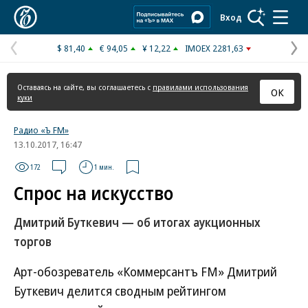
Коммерсантъ
Вход
$ 81,40
€ 94,05
¥ 12,22
IMOEX 2281,63
Предыдущая
С
страница
с
Оставаясь на сайте, вы соглашаетесь с
правилами использования
ОК
куки
Радио «Ъ FM»
13.10.2017, 16:47
172
1 мин.
Спрос на искусство
Дмитрий Буткевич — об итогах аукционных
торгов
Арт-обозреватель «Коммерсантъ FM» Дмитрий
Буткевич делится сводным рейтингом