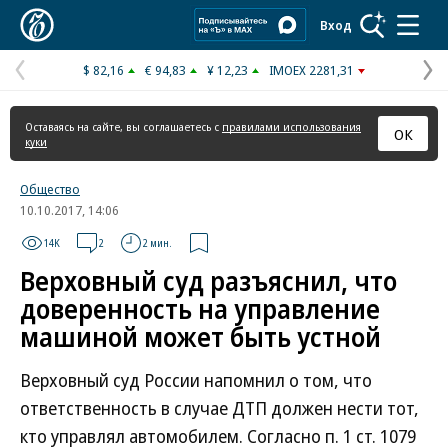
Коммерсантъ
Вход
$ 82,16
€ 94,83
¥ 12,23
IMOEX 2281,31
Предыдущая
С
страница
с
Оставаясь на сайте, вы соглашаетесь с
правилами использования
ОК
куки
Общество
10.10.2017, 14:06
14K
2
2 мин.
Верховный суд разъяснил, что
доверенность на управление
машиной может быть устной
Верховный суд России напомнил о том, что
ответственность в случае ДТП должен нести тот,
кто управлял автомобилем. Согласно п. 1 ст. 1079