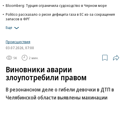
Bloomberg: Турция ограничила судоходство в Черном море
Politico рассказало о риске дефицита газа в ЕС из-за сокращения
запасов в ФРГ
Еще
Происшествия
03.07.2026, 07:00
5K
2 мин.
Виновники аварии
злоупотребили правом
В резонансном деле о гибели девочки в ДТП в
Челябинской области выявлены махинации
Челябинский областной суд защитил права
потерпевшей, чья дочь погибла в ДТП по вине
другого водителя. Разбираясь в обстоятельствах