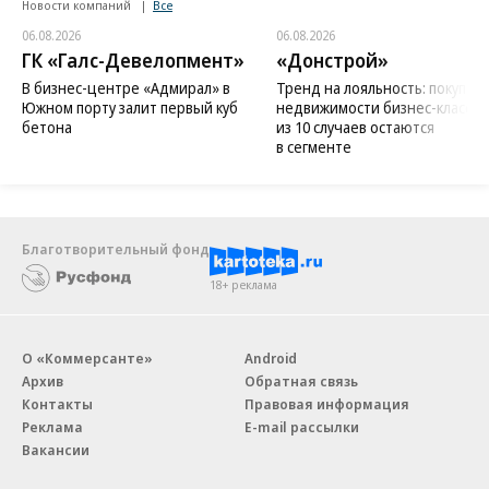
Новости компаний
Все
06.08.2026
06.08.2026
ГК «Галс-Девелопмент»
«Донстрой»
В бизнес-центре «Адмирал» в
Тренд на лояльность: покупат
Южном порту залит первый куб
недвижимости бизнес-класса в
бетона
из 10 случаев остаются
в сегменте
Благотворительный фонд
18+ реклама
О «Коммерсанте»
Android
Архив
Обратная связь
Контакты
Правовая информация
Реклама
E-mail рассылки
Вакансии