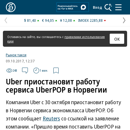
Коммерсантъ
Вход
$ 81,40
€ 94,05
¥ 12,08
IMOEX 2285,88
Предыдущая
С
страница
с
Оставаясь на сайте, вы соглашаетесь с
правилами использования
ОК
куки
Рынок такси
09.10.2017, 12:37
248
1 мин.
Uber приостановит работу
сервиса UberPOP в Норвегии
Компания Uber с 30 октября приостановит работу
в Норвегии сервиса экономкласса UberPOP. Об
этом сообщает
Reuters
со ссылкой на заявление
компании. «Пришло время поставить UberPOP на