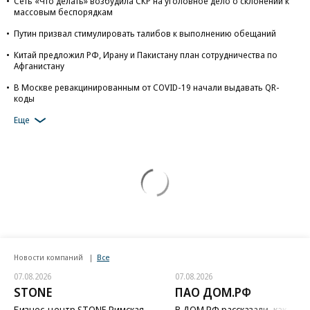
Сеть «Что делать» возбудила СКР на уголовное дело о склонении к
массовым беспорядкам
Путин призвал стимулировать талибов к выполнению обещаний
Китай предложил РФ, Ирану и Пакистану план сотрудничества по
Афганистану
В Москве ревакцинированным от COVID-19 начали выдавать QR-
коды
Еще
Новости компаний
Все
07.08.2026
07.08.2026
STONE
ПАО ДОМ.РФ
Бизнес-центр STONE Римская
В ДОМ.РФ рассказали, как