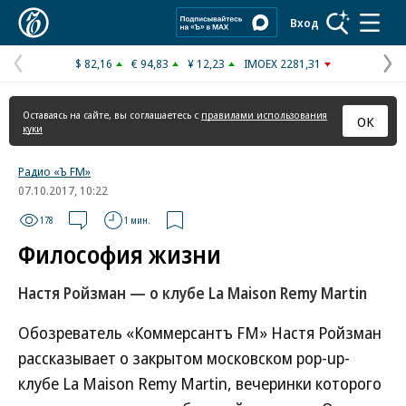
Коммерсантъ
Вход
$ 82,16
€ 94,83
¥ 12,23
IMOEX 2281,31
Предыдущая
С
страница
с
Оставаясь на сайте, вы соглашаетесь с
правилами использования
ОК
куки
Радио «Ъ FM»
07.10.2017, 10:22
178
1 мин.
Философия жизни
Настя Ройзман — о клубе La Maison Remy Martin
Обозреватель «Коммерсантъ FM» Настя Ройзман
рассказывает о закрытом московском pop-up-
клубе La Maison Remy Martin, вечеринки которого