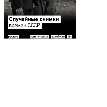
Обозреватель отдела политики “Ъ” Виктор Хамраев
Фото: Коммерсантъ / Глеб Щелкунов
/
купить фото