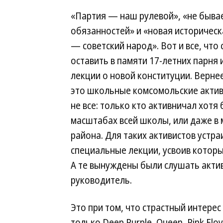
«Партия — наш рулевой», «не бывае
обязанностей» и «новая историчес
— советский народ». Вот и все, что
оставить в памяти 17-летних парня 
лекции о новой конституции. Верне
это школьные комсомольские активи
не все: только кто активничал хотя 
масштабах всей школы, или даже в
района. Для таких активистов устра
специальные лекции, усвоив которы
А те вынуждены были слушать актив
руководитель.
Это при том, что страстный интере
только Deep Purple, Queen, Pink Flo