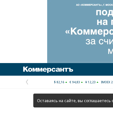
Коммерсантъ
$ 82,16
€ 94,83
¥ 12,23
IMOEX 2
Предыдущая
страница
Оставаясь на сайте, вы соглашаетесь 