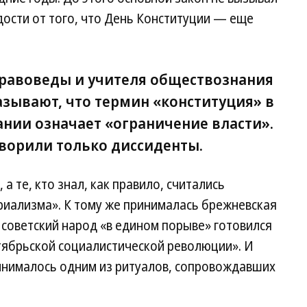
дости от того, что День Конституции — еще
 правоведы и учителя обществознания
казывают, что термин «конституция» в
нии означает «ограничение власти».
говорили только диссиденты.
 а те, кто знал, как правило, считались
иализма». К тому же принималась брежневская
ь советский народ «в едином порыве» готовился
тябрьской социалистической революции». И
инималось одним из ритуалов, сопровождавших