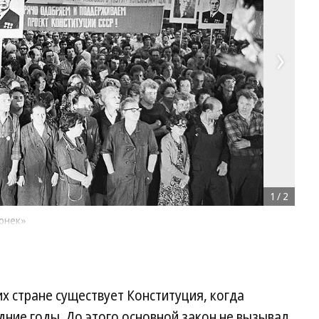
1
/
2
гонек»
их стране существует Конституция, когда
ние годы. До этого основной закон не вызывал