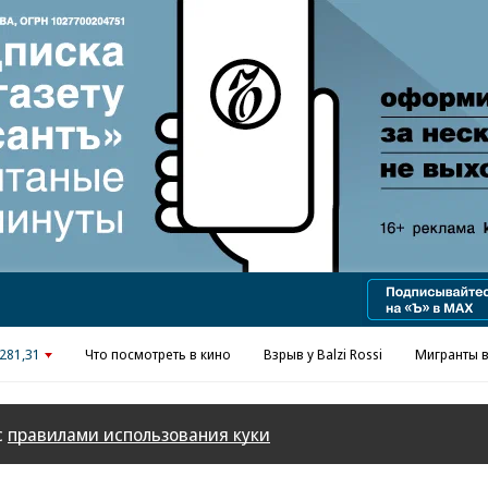
Реклама в «Ъ» www.kommersant.ru/ad
281,31
Что посмотреть в кино
Взрыв у Balzi Rossi
Мигранты в
с
правилами использования куки