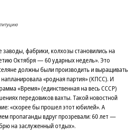
ституцию
е заводы, фабрики, колхозы становились на
етию Октября — 60 ударных недель». Это
и селяне должны были производить и выращивать
м напланировала «родная партия» (КПСС). И
амма «Время» (единственная на весь СССР)
шениях передовиков вахты. Такой новостной
ие: «скорее бы прошел этот юбилей». А
ием пропаганды вдруг прозревали: 60 лет —
ябрю на заслуженный отдых».