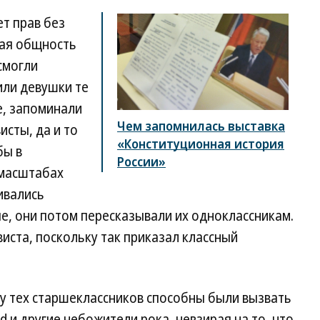
т прав без
кая общность
 смогли
или девушки те
е, запоминали
Чем запомнилась выставка
сты, да и то
«Конституционная история
бы в
России»
 масштабах
ивались
е, они потом пересказывали их одноклассникам.
иста, поскольку так приказал классный
с у тех старшеклассников способны были вызвать
yd и другие небожители рока, невзирая на то, что