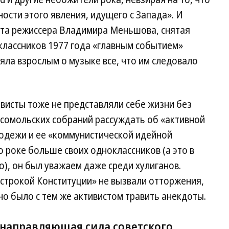
ости этого явления, идущего с Запада». И
та режиссера Владимира Меньшова, снятая
классников 1977 года «главным событием»
яла взрослым о музыке все, что им следовало
исты тоже не представляли себе жизни без
мсомольских собраний рассуждать об «активной
одежи и ее «коммунистической идейной
о роке больше своих одноклассников (а это в
), он был уважаем даже среди хулиганов.
а строкой Конституции» не вызвали отторжения,
но было с тем же активистом травить анекдоты.
направляющая сила советского