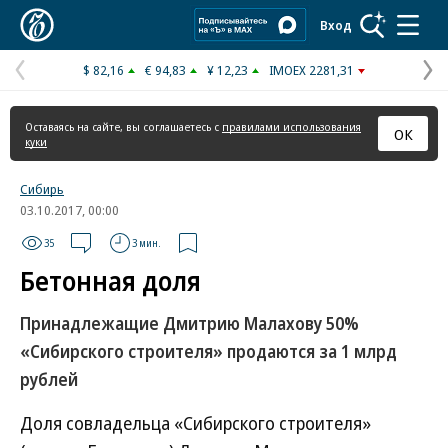
Коммерсантъ
Вход
$ 82,16
€ 94,83
¥ 12,23
IMOEX 2281,31
Предыдущая
С
страница
с
Оставаясь на сайте, вы соглашаетесь с
правилами использования
ОК
куки
Сибирь
03.10.2017, 00:00
35
3 мин.
Бетонная доля
Принадлежащие Дмитрию Малахову 50%
«Сибирского строителя» продаются за 1 млрд
рублей
Доля совладельца «Сибирского строителя»