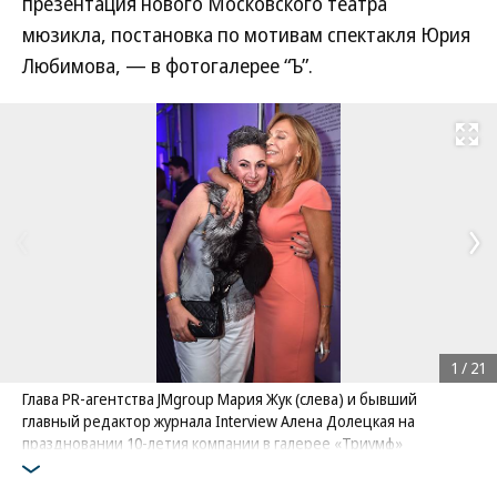
презентация нового Московского театра
мюзикла, постановка по мотивам спектакля Юрия
Любимова, — в фотогалерее “Ъ”.
Развернуть на
1
/
21
Глава PR-агентства JMgroup Мария Жук (слева) и бывший
главный редактор журнала Interview Алена Долецкая на
праздновании 10-летия компании в галерее «Триумф»
Фото: Коммерсантъ / Ирина Бужор
/
купить фото