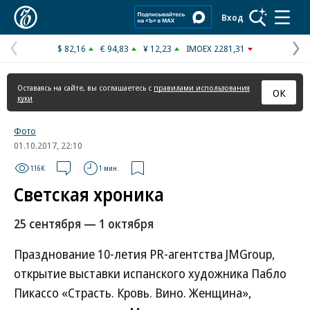
Коммерсантъ
Вход
$ 82,16
€ 94,83
¥ 12,23
IMOEX 2281,31
Предыдущая
С
страница
с
Оставаясь на сайте, вы соглашаетесь с
правилами использования
ОК
куки
Фото
01.10.2017, 22:10
116K
1 мин.
Светская хроника
25 сентября — 1 октября
Празднование 10-летия PR-агентства JMGroup,
открытие выставки испанского художника Пабло
Пикассо «Страсть. Кровь. Вино. Женщина»,