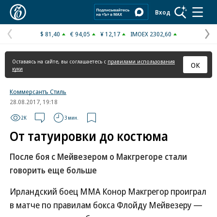
Коммерсантъ
Вход
$ 81,40
€ 94,05
¥ 12,17
IMOEX 2302,60
Предыдущая
С
страница
с
Оставаясь на сайте, вы соглашаетесь с
правилами использования
ОК
куки
Коммерсантъ Стиль
28.08.2017, 19:18
2K
3 мин.
От татуировки до костюма
После боя с Мейвезером о Макгрегоре стали
говорить еще больше
Ирландский боец ММА Конор Макгрегор проиграл
в матче по правилам бокса Флойду Мейвезеру —