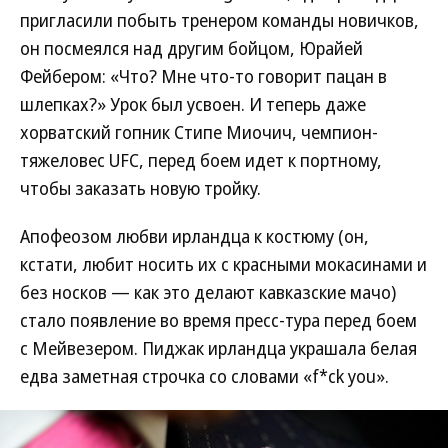
пригласили побыть тренером команды новичков,
он посмеялся над другим бойцом, Юрайей
Фейбером: «Что? Мне что-то говорит пацан в
шлепках?» Урок был усвоен. И теперь даже
хорватский гопник Стипе Миочич, чемпион-
тяжеловес UFC, перед боем идет к портному,
чтобы заказать новую тройку.
Апофеозом любви ирландца к костюму (он,
кстати, любит носить их с красными мокасинами и
без носков — как это делают кавказские мачо)
стало появление во время пресс-тура перед боем
с Мейвезером. Пиджак ирландца украшала белая
едва заметная строчка со словами «f*ck you».