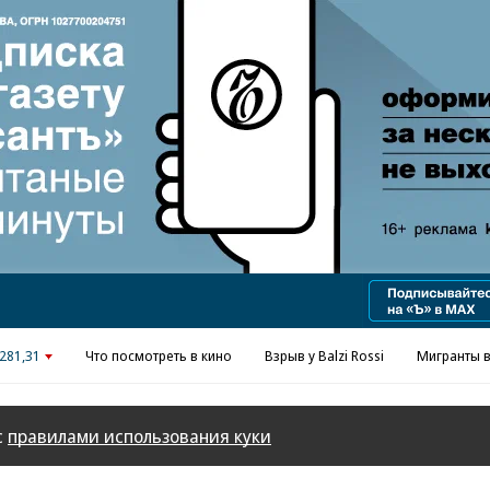
281,31
Что посмотреть в кино
Взрыв у Balzi Rossi
Мигранты в
с
правилами использования куки