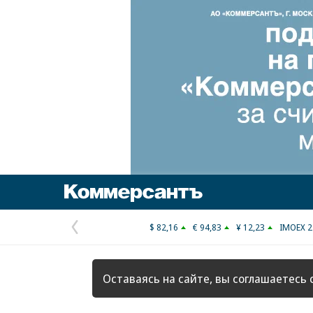
Коммерсантъ
$ 82,16
€ 94,83
¥ 12,23
IMOEX 2
Предыдущая
страница
Оставаясь на сайте, вы соглашаетесь 