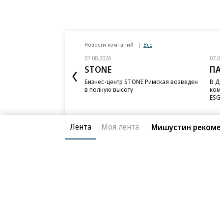
Новости компаний
Все
07.08.2026
07.
STONE
П
Бизнес-центр STONE Римская возведен
В Д
в полную высоту
ком
ESG
Лента
Моя лента
Мишустин рекоме
Благотворительный фонд
О «Коммер
Архив
Контакты
18+ реклама