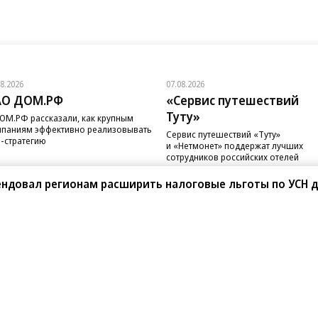
08.2026
07.08.2026
АО ДОМ.РФ
«Сервис путешествий
Туту»
ОМ.РФ рассказали, как крупным
паниям эффективно реализовывать
Сервис путешествий «Туту»
-стратегию
и «Нетмонет» поддержат лучших
сотрудников российских отелей
ндовал регионам расширить налоговые льготы по УСН д
санте»
Реклама
Обратная связь
Вакансии
Правовая информация
Android
E-mail рассылки