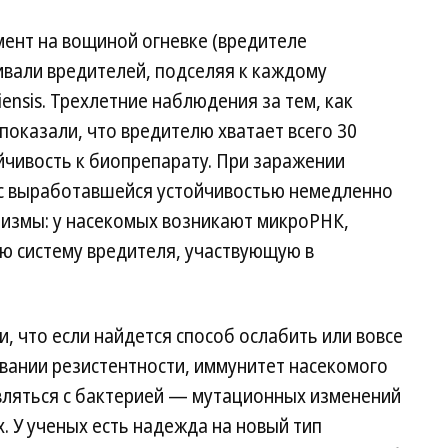
мент на вощиной огневке (вредителе
ивали вредителей, подселяя к каждому
iensis. Трехлетние наблюдения за тем, как
показали, что вредителю хватает всего 30
йчивость к биопрепарату. При заражении
 с выработавшейся устойчивостью немедленно
низмы: у насекомых возникают микроРНК,
 систему вредителя, участвующую в
 что если найдется способ ослабить или вовсе
вании резистентности, иммунитет насекомого
авляться с бактерией — мутационных изменений
. У ученых есть надежда на новый тип