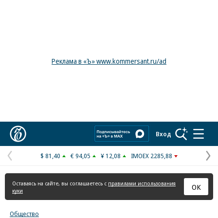
Реклама в «Ъ» www.kommersant.ru/ad
Коммерсантъ
Вход
$ 81,40
€ 94,05
¥ 12,08
IMOEX 2285,88
Предыдущая
С
страница
с
Оставаясь на сайте, вы соглашаетесь с
правилами использования
ОК
куки
Общество