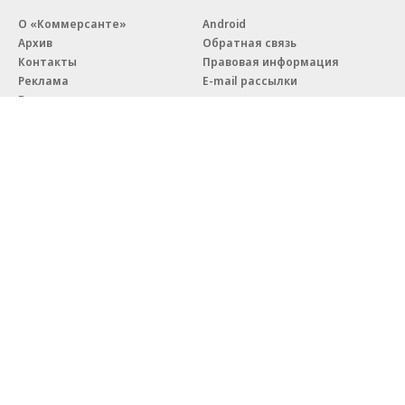
О «Коммерсанте»
Android
Архив
Обратная связь
Контакты
Правовая информация
Реклама
E-mail рассылки
Вакансии
18+
© АО «Коммерсантъ». 127006, Москва, Оружейный переулок д. 41,
тел. +7 (495) 797-69-70.
Сетевое издание «Коммерсантъ» (доменное имя сайта:
kommersant.ru) зарегистрировано Федеральной службой
по надзору в сфере связи, информационных технологий и массовых
коммуникаций (Роскомнадзор), регистрационный номер и дата
принятия решения о регистрации: серия
Эл № ФС77-76922
от 11 октября 2019 г.
Партнерские проекты/материалы, новости компаний, материалы
с пометкой «Промо» и «Официальное сообщение» опубликованы
на коммерческой основе.