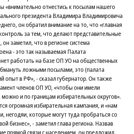
ты «внимательно отнестись к посылам нашего
нального президента Владимира Владимировича
днего, он обратил внимание на то, что «главная
контроль за тем, что делают представительные
 он заметил, что в регионе система
ена - это так называемая Палата
анет работать на базе ОП УО на общественных
 обмануть ложными посылами, это (палата
й опыт в РФ», - сказал губернатор. Он также
амент членов ОП УО, «чтобы они имели
 можно и по границам избирательных округов».
ется огромная избирательная кампания, и «нам
и, негодяи, которые могут туда пробраться со
ой бизнес», - заметил глава региона. Назвав
е прямой связи с населением, он предложил