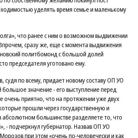
о по собственному желанию покинул пост
бходимостью уделять время семье и маленькому
олга», что ранее с ним о возможном выдвижении
 Впрочем, сразу же, еще с момента выдвижения
ьяновский политбомонд с большой долей
сто председателя уготовано ему.
, судя по всему, придает новому составу ОП УО
й большое значение - его выступление перед
е очень приятно, что на протяжении уже двух
которые прошли через государственную и
 в абсолютном большинстве разделяете то, что
», - подчеркнул губернатор. Назвав ОП УО
Морозов при этом «очень по-человечески и как