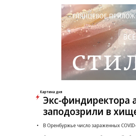
Картина дня
Экс-финдиректора 
заподозрили в хищ
В Оренбуржье число зараженных COVID-