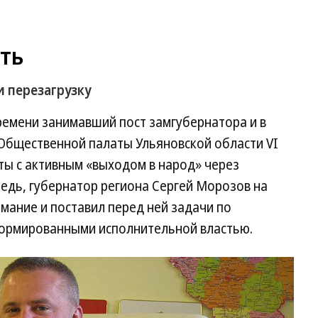
еть
 перезагрузку
ремени занимавший пост замгубернатора и в
Общественной палаты Ульяновской области VI
ты с активным «выходом в народ» через
редь, губернатор региона Сергей Морозов на
мание и поставил перед ней задачи по
формированными исполнительной властью.