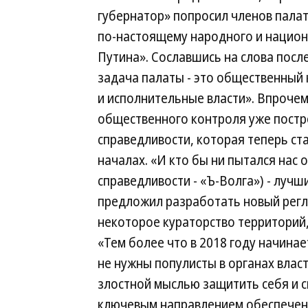
губернатор» попросил членов пала
по-настоящему народного и нацио
Путина». Сославшись на слова после
задача палаты - это общественный 
и исполнительные власти». Впрочем,
общественного контроля уже постро
справедливости, которая теперь ст
началах. «И кто бы ни пытался нас
справедливости - «Ъ-Волга») - лучши
предложил разработать новый регл
некоторое кураторство территорий,
«Тем более что в 2018 году начина
не нужны популисты в органах власт
злостной мыслью защитить себя и св
ключевым направлением обеспечени