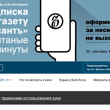
281,31
Что посмотреть в кино
Взрыв у Balzi Rossi
Мигранты в
с
правилами использования куки