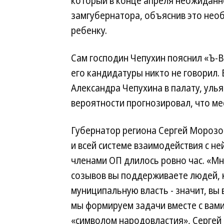
который в конце апреля неожиданн
замгубернатора, объяснив это нео
ребенку.
Сам господин Чепухин пояснил «Ъ-В
его кандидатуры никто не говорил.
Александра Чепухина в палату, ул
вероятности прогнозировал, что ме
Губернатор региона Сергей Морозов
и всей системе взаимодействия с не
членами ОП длилось ровно час. «Мн
созывов вы поддерживаете людей, 
муниципальную власть - значит, вы
мы формируем задачи вместе с вами
«символом народовластия», Сергей 