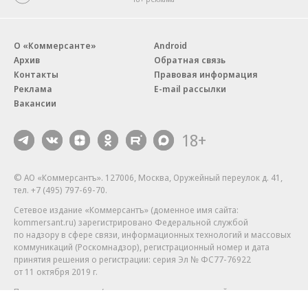
О «Коммерсанте»
Android
Архив
Обратная связь
Контакты
Правовая информация
Реклама
E-mail рассылки
Вакансии
18+
© АО «Коммерсантъ». 127006, Москва, Оружейный переулок д. 41,
тел. +7 (495) 797-69-70.
Сетевое издание «Коммерсантъ» (доменное имя сайта:
kommersant.ru) зарегистрировано Федеральной службой
по надзору в сфере связи, информационных технологий и массовых
коммуникаций (Роскомнадзор), регистрационный номер и дата
принятия решения о регистрации: серия
Эл № ФС77-76922
от 11 октября 2019 г.
Партнерские проекты/материалы, новости компаний, материалы
с пометкой «Промо» и «Официальное сообщение» опубликованы