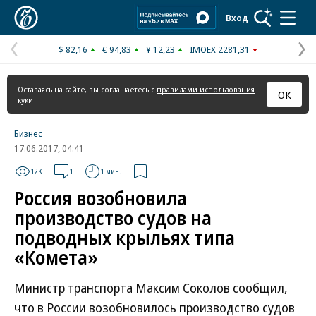
Коммерсантъ
Вход
$ 82,16
€ 94,83
¥ 12,23
IMOEX 2281,31
Предыдущая
С
страница
с
Оставаясь на сайте, вы соглашаетесь с
правилами использования
ОК
куки
Бизнес
17.06.2017, 04:41
12K
1
1 мин.
Россия возобновила
производство судов на
подводных крыльях типа
«Комета»
Министр транспорта Максим Соколов сообщил,
что в России возобновилось производство судов