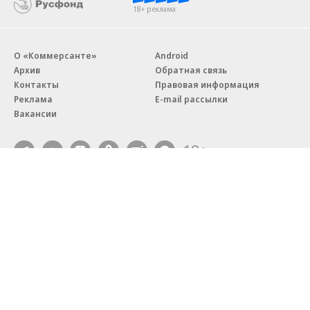
18+ реклама
О «Коммерсанте»
Android
Архив
Обратная связь
Контакты
Правовая информация
Реклама
E-mail рассылки
Вакансии
18+
© АО «Коммерсантъ». 127006, Москва, Оружейный переулок д. 41,
тел. +7 (495) 797-69-70.
Сетевое издание «Коммерсантъ» (доменное имя сайта:
kommersant.ru) зарегистрировано Федеральной службой
по надзору в сфере связи, информационных технологий и массовых
коммуникаций (Роскомнадзор), регистрационный номер и дата
принятия решения о регистрации: серия
Эл № ФС77-76922
от 11 октября 2019 г.
Партнерские проекты/материалы, новости компаний, материалы