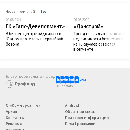
Новости компаний
Все
06.08.2026
06.08.2026
ГК «Галс-Девелопмент»
«Донстрой»
В бизнес-центре «Адмирал» в
Тренд на лояльность: покупат
Южном порту залит первый куб
недвижимости бизнес-класса в
бетона
из 10 случаев остаются
в сегменте
Благотворительный фонд
18+ реклама
О «Коммерсанте»
Android
Архив
Обратная связь
Контакты
Правовая информация
Реклама
E-mail рассылки
Вакансии