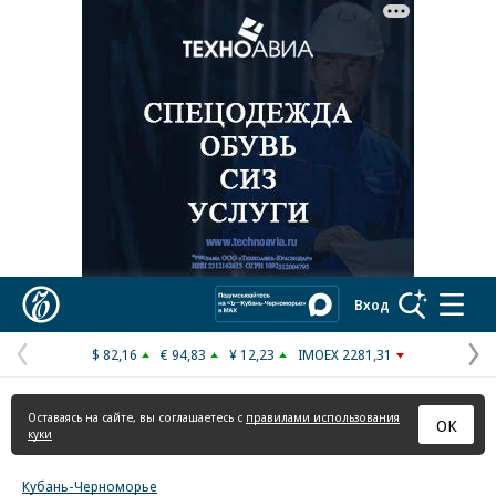
Реклама в «Ъ» www.kommersant.ru/ad
Коммерсантъ
Вход
$ 82,16
€ 94,83
¥ 12,23
IMOEX 2281,31
Предыдущая
С
страница
с
Оставаясь на сайте, вы соглашаетесь с
правилами использования
ОК
куки
Кубань-Черноморье