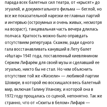
парада всех балетных сил театра, от «крысят» до
этуалей, и документального фильма — беглой, но
все же показательной нарезки ее главных партий
и интервью (остроумных и очень живых, несмотря
на возраст), танцевальная часть вечера длилась
полчаса. Краткость можно было оправдать
отсутствием репертуара. Скажем, ради одного
гала восстанавливать канувший в Лету балет
«Иштар» 1941 года, поставленный киевлянином
Сержем Лифарём для своей музы и сделавший ее
этуалью, никто бы не стал. Но чем объяснить
отсутствие той же «Жизели» — любимой партии
Шовире, в которой ею восхищался весь балетный
мир, включая Галину Уланову, и которой она в
1972 году прощалась со сценой, непонятно. Так же
странно, что от «Сюиты в белом» Лифаря —