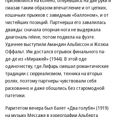
приземлился на колено, оперевшись на две руки и
смазав таким образом впечатление и от цепких,
кошачьих прыжков с завидным «баллоном», и от
чистейших позиций. Партнерша его завалилась
дважды: сначала опорная нога не выдержала
диагональ releve, потом подвела на фуэте.
Удачнее выступили Амандин Альбиссон и Жозюа
Оффальт. Им достался отрывок финального па-
де-де из «Миражей» (1944). В этой оде
одиночеству, где Лифарь смешал романтические
традиции с сюрреализмом, техника на вторых
ролях, поэтому партнеры чувствовали себя
раскованно и даже обошлись без старомодной
патетики.
Раритетом вечера был балет «Два голубя» (1919)
на музыку Мессаже в хореографии Альберта