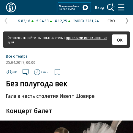
Коммерсантъ
Вход
$ 82,16
€ 94,83
¥ 12,25
IMOEX 2281,24
СВО
Предыдущая
С
страница
с
Оставаясь на сайте, вы соглашаетесь с
правилами использования
ОК
куки
Все о театре
25.04.2017, 00:00
806
2 мин.
Без полугода век
Гала в честь столетия Иветт Шовире
Концерт балет