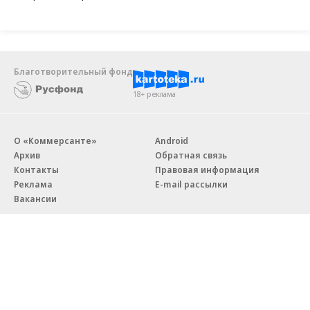
Благотворительный фонд
18+ реклама
О «Коммерсанте»
Android
Архив
Обратная связь
Контакты
Правовая информация
Реклама
E-mail рассылки
Вакансии
18+
© АО «Коммерсантъ». 127006, Москва, Оружейный переулок д. 41,
тел. +7 (495) 797-69-70.
Сетевое издание «Коммерсантъ» (доменное имя сайта: