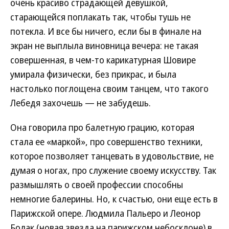
очень красиво страдающей девушкой,
старающейся поплакать так, чтобы тушь не
потекла. И все бы ничего, если бы в финале на
экран не выплыла виновница вечера: не такая
совершенная, в чем-то карикатурная Шовире
умирала физически, без прикрас, и была
настолько поглощена своим танцем, что такого
Лебедя захочешь — не забудешь.
Она говорила про балетную грацию, которая
стала ее «маркой», про совершенство техники,
которое позволяет танцевать в удовольствие, не
думая о ногах, про служение своему искусству. Так
размышлять о своей профессии способны
немногие балерины. Но, к счастью, они еще есть в
Парижской опере. Людмила Пальеро и Леонор
Болак (новая звезда на парижском небосклоне) в