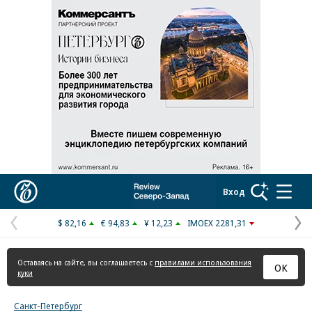
Коммерсантъ
Вход
$ 82,16
€ 94,83
¥ 12,23
IMOEX 2281,31
Предыдущая
С
страница
с
Оставаясь на сайте, вы соглашаетесь с
правилами использования
ОК
куки
Санкт-Петербург