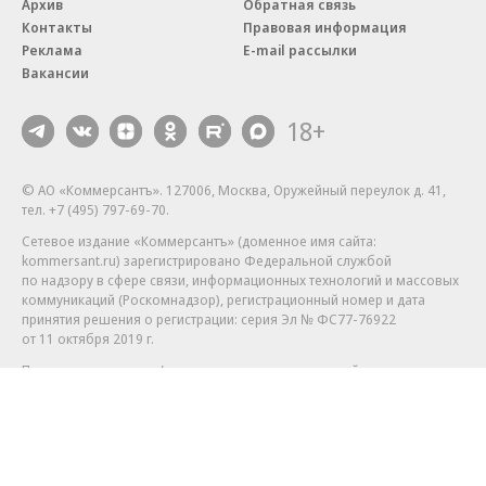
Архив
Обратная связь
Контакты
Правовая информация
Реклама
E-mail рассылки
Вакансии
18+
© АО «Коммерсантъ». 127006, Москва, Оружейный переулок д. 41,
тел. +7 (495) 797-69-70.
Сетевое издание «Коммерсантъ» (доменное имя сайта:
kommersant.ru) зарегистрировано Федеральной службой
по надзору в сфере связи, информационных технологий и массовых
коммуникаций (Роскомнадзор), регистрационный номер и дата
принятия решения о регистрации: серия
Эл № ФС77-76922
от 11 октября 2019 г.
Партнерские проекты/материалы, новости компаний, материалы
с пометкой «Промо» и «Официальное сообщение» опубликованы
на коммерческой основе.
На kommersant.ru применяются рекомендательные технологии.
Подробнее