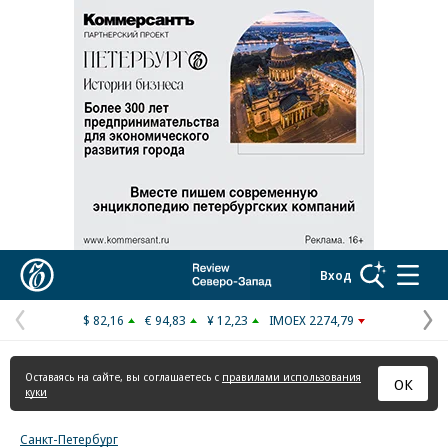
Коммерсантъ
Вход
$ 82,16
€ 94,83
¥ 12,23
IMOEX 2274,79
Предыдущая
С
страница
с
Оставаясь на сайте, вы соглашаетесь с
правилами использования
ОК
куки
Санкт-Петербург