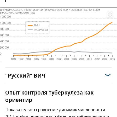
Развернуть на
"Русский" ВИЧ
Опыт контроля туберкулеза как
ориентир
Показательно сравнение динамик численности
ВИЧ-инфицированных и больных туберкулезом в