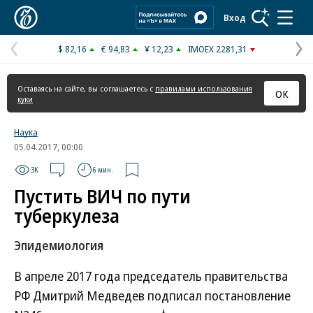
Коммерсантъ
Вход
$ 82,16
€ 94,83
¥ 12,23
IMOEX 2281,31
Предыдущая
С
страница
с
Оставаясь на сайте, вы соглашаетесь с
правилами использования
ОК
куки
Наука
05.04.2017, 00:00
3K
6 мин.
Пустить ВИЧ по пути
туберкулеза
Эпидемиология
В апреле 2017 года председатель правительства
РФ Дмитрий Медведев подписал постановление