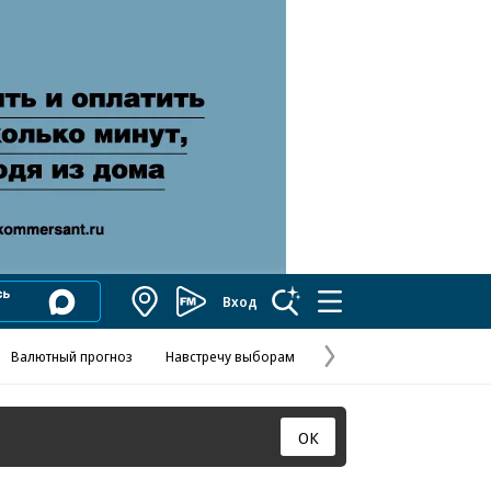
Вход
Коммерсантъ
FM
Валютный прогноз
Навстречу выборам
Скандал в FIFA
Названия опе
Колесников
Следующая
страница
ОК