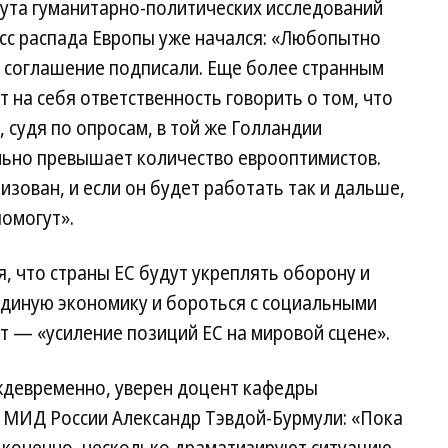
ута гуманитарно-политических исследований
есс распада Европы уже начался: «Любопытно
о соглашение подписали. Еще более странным
т на себя ответственность говорить о том, что
, судя по опросам, в той же Голландии
льно превышает количество еврооптимистов.
зован, и если он будет работать так и дальше,
помогут».
, что страны ЕС будут укреплять оборону и
единую экономику и бороться с социальными
т — «усиление позиций ЕС на мировой сцене».
ждевременно, уверен доцент кафедры
МИД России Александр Тэвдой-Бурмули: «Пока