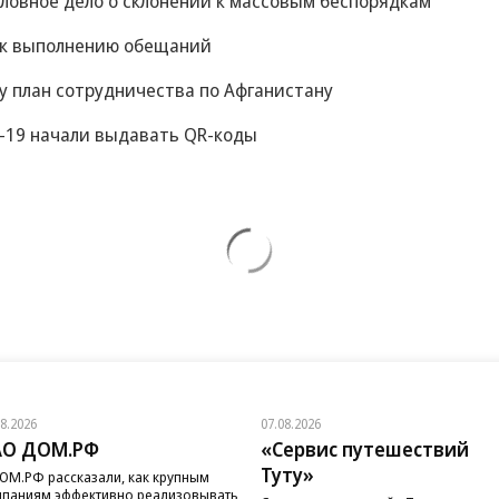
оловное дело о склонении к массовым беспорядкам
 к выполнению обещаний
у план сотрудничества по Афганистану
-19 начали выдавать QR-коды
08.2026
07.08.2026
АО ДОМ.РФ
«Сервис путешествий
Туту»
ОМ.РФ рассказали, как крупным
паниям эффективно реализовывать