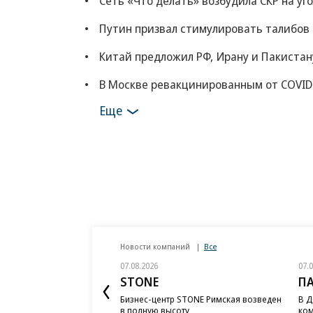
Сеть «Что делать» возбудила СКР на уг
Путин призвал стимулировать талибов
Китай предложил РФ, Ирану и Пакистан
В Москве ревакцинированным от COVID
Еще
Новости компаний
Все
07.08.2026
07.
STONE
П
Бизнес-центр STONE Римская возведен
В Д
в полную высоту
ком