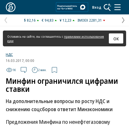
Коммерсантъ
Вход
$ 82,16
€ 94,83
¥ 12,23
IMOEX 2281,31
Предыдущая
С
страница
с
Оставаясь на сайте, вы соглашаетесь с
правилами использования
ОК
куки
НДС
16.03.2017, 00:00
1K
2 мин.
Минфин ограничился цифрами
ставки
На дополнительные вопросы по росту НДС и
снижению соцсборов ответит Минэкономики
Предложения Минфина по ненефтегазовому