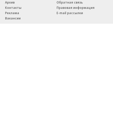
Архив
Обратная связь
Контакты
Правовая информация
Реклама
E-mail рассылки
Вакансии
18+
© АО «Коммерсантъ». 127006, Москва, Оружейный переулок д. 41,
тел. +7 (495) 797-69-70.
Сетевое издание «Коммерсантъ» (доменное имя сайта:
kommersant.ru) зарегистрировано Федеральной службой
по надзору в сфере связи, информационных технологий и массовых
коммуникаций (Роскомнадзор), регистрационный номер и дата
принятия решения о регистрации: серия
Эл № ФС77-76922
от 11 октября 2019 г.
Партнерские проекты/материалы, новости компаний, материалы
с пометкой «Промо» и «Официальное сообщение» опубликованы
на коммерческой основе.
На kommersant.ru применяются рекомендательные технологии.
Подробнее