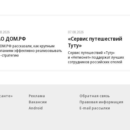
08.2026
07.08.2026
АО ДОМ.РФ
«Сервис путешествий
Туту»
ОМ.РФ рассказали, как крупным
паниям эффективно реализовывать
Сервис путешествий «Туту»
-стратегию
и «Нетмонет» поддержат лучших
сотрудников российских отелей
санте»
Реклама
Обратная связь
Вакансии
Правовая информация
Android
E-mail рассылки