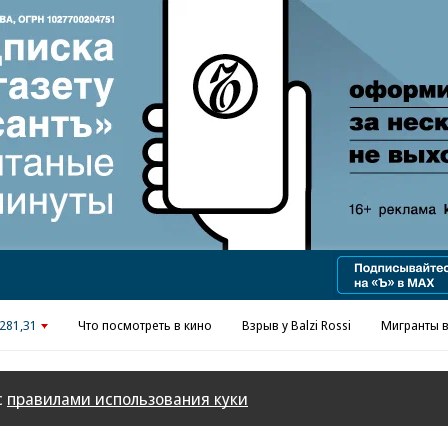
281,31
Что посмотреть в кино
Взрыв у Balzi Rossi
Мигранты в
с
правилами использования куки