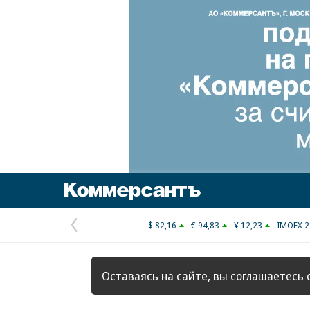
Коммерсантъ
$ 82,16
€ 94,83
¥ 12,23
IMOEX 2
Предыдущая
страница
Оставаясь на сайте, вы соглашаетесь 