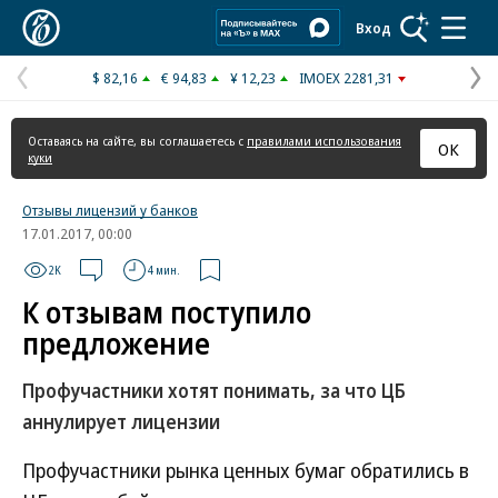
Коммерсантъ
Вход
$ 82,16
€ 94,83
¥ 12,23
IMOEX 2281,31
Предыдущая
С
страница
с
Оставаясь на сайте, вы соглашаетесь с
правилами использования
ОК
куки
Отзывы лицензий у банков
17.01.2017, 00:00
2K
4 мин.
К отзывам поступило
предложение
Профучастники хотят понимать, за что ЦБ
аннулирует лицензии
Профучастники рынка ценных бумаг обратились в