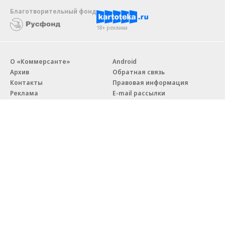
Благотворительный фонд
18+ реклама
О «Коммерсанте»
Android
Архив
Обратная связь
Контакты
Правовая информация
Реклама
E-mail рассылки
Вакансии
18+
© АО «Коммерсантъ». 127006, Москва, Оружейный переулок д. 41,
тел. +7 (495) 797-69-70.
Сетевое издание «Коммерсантъ» (доменное имя сайта:
kommersant.ru) зарегистрировано Федеральной службой
по надзору в сфере связи, информационных технологий и массовых
коммуникаций (Роскомнадзор), регистрационный номер и дата
принятия решения о регистрации: серия
Эл № ФС77-76922