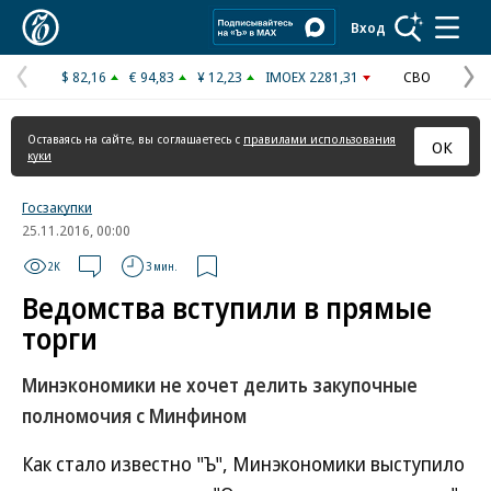
Коммерсантъ
Вход
$ 82,16
€ 94,83
¥ 12,23
IMOEX 2281,31
СВО
Предыдущая
С
страница
с
Оставаясь на сайте, вы соглашаетесь с
правилами использования
ОК
куки
Госзакупки
25.11.2016, 00:00
2K
3 мин.
Ведомства вступили в прямые
торги
Минэкономики не хочет делить закупочные
полномочия с Минфином
Как стало известно "Ъ", Минэкономики выступило