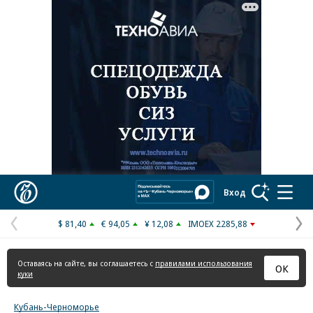
Реклама в «Ъ» www.kommersant.ru/ad
Коммерсантъ
Вход
$ 81,40
€ 94,05
¥ 12,08
IMOEX 2285,88
Предыдущая
С
страница
с
Оставаясь на сайте, вы соглашаетесь с
правилами использования
ОК
куки
Кубань-Черноморье