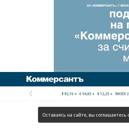
Коммерсантъ
$ 82,16
€ 94,83
¥ 12,23
IMOEX 2
Предыдущая
страница
Оставаясь на сайте, вы соглашаетесь 