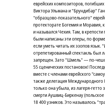
еврейских композиторов, погибших
Виктора Ульмана и "Брундибар" Ган
"образцово-показательного" еврей
протекторате Богемия и Моравия, 
и назывался Чехия. Там, в крепости
были написаны эти оперы, по форме
если уметь читать их эзопов язык.
отрепетированный спектакль был л
запрещен. Зато "Шмель" — по-чешск
55 сценических постановок! Последн
вместе с членами еврейского "само
также делегация Международного К
только она убыла, из лагеря-гетто 
смерти Аушвиц-Биркенау (польское
18 400 узников. Это называлось "т