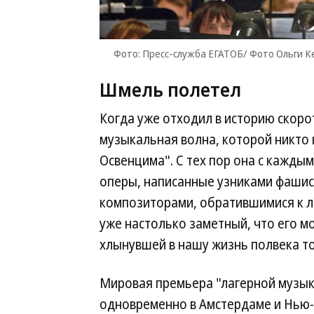
Фото: Пресс-служба ЕГАТОБ/ Фото Ольги 
Шмель полетел
Когда уже отходил в историю скорот
музыкальная волна, которой никто 
Освенцима". С тех пор она с кажды
оперы, написанные узниками фашис
композиторами, обратившимися к л
уже настолько заметный, что его м
хлынувшей в нашу жизнь полвека то
Мировая премьера "лагерной музыки
одновременно в Амстердаме и Нью-