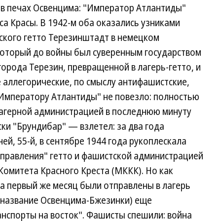
 в печах Освенцима: "Император Атлантиды"
са Красы. В 1942-м оба оказались узниками
ского гетто Терезинштадт в немецком
который до войны был суверенным государством
 города Терезин, превращенной в лагерь-гетто, и
 аллегорические, по смыслу антифашистские,
 "Императору Атлантиды" не повезло: полностью
агерной администрацией в последнюю минуту
и "Брундибар" — взлетел: за два года
ей, 55-й, в сентябре 1944 года рукоплескала
управления" гетто и фашистской администрацией
омитета Красного Креста (МККК). Но как
за первый же месяц были отправлены в лагерь
 название Освенцима-Бжезинки) еще
ранспорты на восток". Фашисты спешили: война