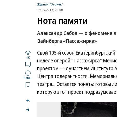
Журнал "Огонёк"
19.09.2016, 00:00
Нота памяти
Александр Сабов — о феномене л
Вайнберга «Пассажирка»
Свой 105-й сезон Екатеринбургский
1K
неделе оперой "Пассажирка" Мечис
проектом — с участием Института 
Центра толерантности, Мемориаль
8 мин.
театра... Остается понять: готовы л
которую этот проект подразумевае
...