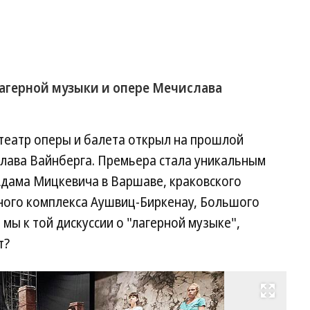
агерной музыки и опере Мечислава
 театр оперы и балета открыл на прошлой
лава Вайнберга. Премьера стала уникальным
Адама Мицкевича в Варшаве, краковского
ного комплекса Аушвиц-Биркенау, Большого
и мы к той дискуссии о "лагерной музыке",
т?
Развернуть на весь экран