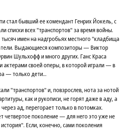
и стал бывший ее комендант Генрих Йокель, с
и списки всех "транспортов" за время войны.
33 тысяч имен на надгробьях местного "кладбища
сатели. Выдающиеся композиторы — Виктор
Эрвин Шульхофф и много других. Ганс Краса
и актерами своей оперы, в которой играли — в
а — только дети...
али "транспортов" и, повзрослев, нота за нотой
титуры, как и рукописи, не горят даже в аду, а
через ад, перегорает только в потомках.
т четвертое поколение — для него это уже не
история". Если, конечно, сами поколения