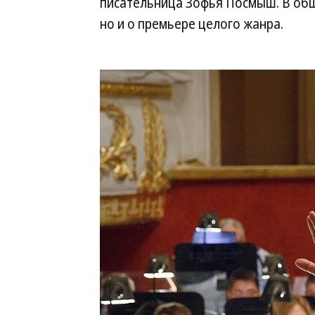
писательница Зофья Посмыш. В общ
но и о премьере целого жанра.