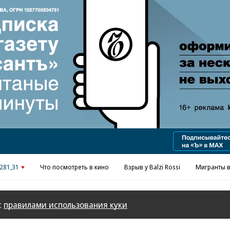
281,31
Что посмотреть в кино
Взрыв у Balzi Rossi
Мигранты в
с
правилами использования куки