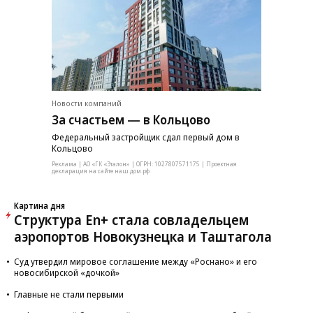
Новости компаний
За счастьем — в Кольцово
Федеральный застройщик сдал первый дом в
Кольцово
Реклама | АО «ГК «Эталон» | ОГРН: 1027807571175 | Проектная
декларация на сайте наш.дом.рф
Картина дня
Структура En+ стала совладельцем
аэропортов Новокузнецка и Таштагола
Суд утвердил мировое соглашение между «Роснано» и его
новосибирской «дочкой»
Главные не стали первыми