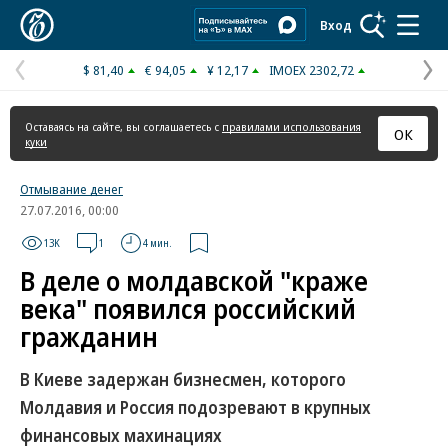
Коммерсантъ
Вход
$ 81,40
€ 94,05
¥ 12,17
IMOEX 2302,72
Предыдущая
С
страница
с
Оставаясь на сайте, вы соглашаетесь с
правилами использования
ОК
куки
Отмывание денег
27.07.2016, 00:00
13K
1
4 мин.
В деле о молдавской "краже
века" появился российский
гражданин
В Киеве задержан бизнесмен, которого
Молдавия и Россия подозревают в крупных
финансовых махинациях