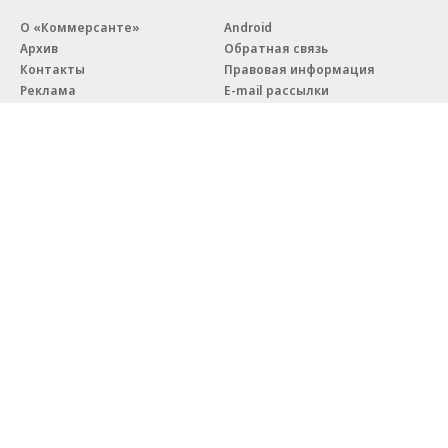
О «Коммерсанте»
Android
Архив
Обратная связь
Контакты
Правовая информация
Реклама
E-mail рассылки
Вакансии
18+
© АО «Коммерсантъ». 127006, Москва, Оружейный переулок д. 41,
тел. +7 (495) 797-69-70.
Сетевое издание «Коммерсантъ» (доменное имя сайта:
kommersant.ru) зарегистрировано Федеральной службой
по надзору в сфере связи, информационных технологий и массовых
коммуникаций (Роскомнадзор), регистрационный номер и дата
принятия решения о регистрации: серия
Эл № ФС77-76922
от 11 октября 2019 г.
Партнерские проекты/материалы, новости компаний, материалы
с пометкой «Промо» и «Официальное сообщение» опубликованы
на коммерческой основе.