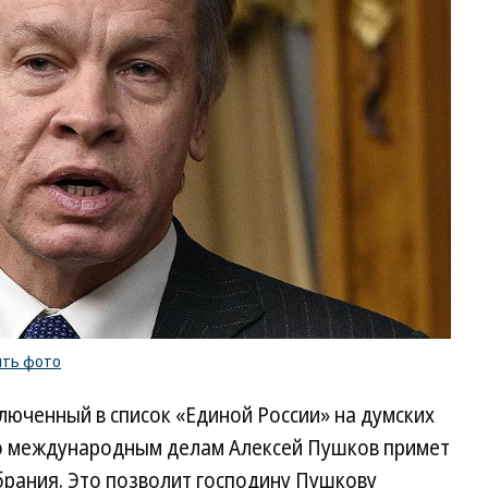
ить фото
ключенный в список «Единой России» на думских
по международным делам Алексей Пушков примет
брания. Это позволит господину Пушкову