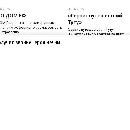
лучил звание Героя Чечни
08.2026
07.08.2026
АО ДОМ.РФ
«Сервис путешествий
Туту»
ОМ.РФ рассказали, как крупным
паниям эффективно реализовывать
Сервис путешествий «Туту»
-стратегию
и «Нетмонет» поддержат лучших
сотрудников российских отелей
санте»
Реклама
Обратная связь