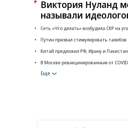
ВСУ точно получат
Путин озвучил
десятки тысяч новых
итоговый план 
солдат
Картина дня
Виктория Нуланд мо
называли идеолого
Сеть «Что делать» возбудила СКР на уг
Путин призвал стимулировать талибов
Китай предложил РФ, Ирану и Пакистан
В Москве ревакцинированным от COVID