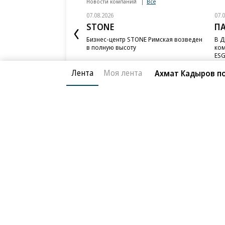
Еще
Лента
Моя лента
Ахмат Кадыров по
Новости компаний
Все
07.08.2026
07.
STONE
П
Бизнес-центр STONE Римская возведен
В Д
в полную высоту
ком
ESG
Благотворительный фонд
О «Коммер