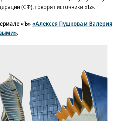
ерации (СФ), говорят источники «Ъ».
териале «Ъ»
«Алексея Пушкова и Валерия
евыми»
.