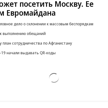
Заставим раскаяться:
Зеленский
СВО
союзник России дал
неожиданно
грозное обещание
высказался о
возвращении Крыма
жет посетить Москву. Ее
м Евромайдана
оловное дело о склонении к массовым беспорядкам
 к выполнению обещаний
у план сотрудничества по Афганистану
-19 начали выдавать QR-коды