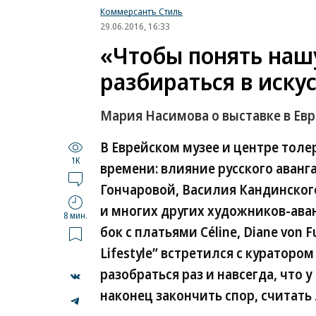
Коммерсантъ Стиль
29.06.2016, 16:33
«Чтобы понять нашу
разбираться в иску
Мария Насимова о выставке в Ев
В Еврейском музее и центре тол
1K
времени: влияние русского аванг
Гончаровой, Василия Кандинског
и многих других художников-аван
8 мин.
бок с платьями Céline, Diane von F
Lifestyle” встретился с куратор
разобраться раз и навсегда, что 
наконец закончить спор, считать