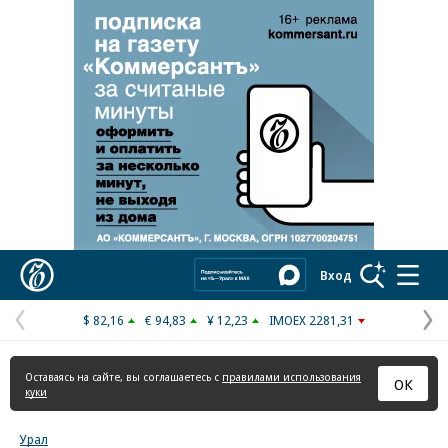
Коммерсантъ
Вход
$ 82,16
€ 94,83
¥ 12,23
IMOEX 2281,31
Предыдущая
С
страница
с
Оставаясь на сайте, вы соглашаетесь с
правилами использования
ОК
куки
Урал