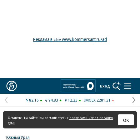
Реклама в «Ъ» www.kommersant.ru/ad
Коммерсантъ
Вход
$ 82,16
€ 94,83
¥ 12,23
IMOEX 2281,31
Предыдущая
С
страница
с
Оставаясь на сайте, вы соглашаетесь с
правилами использования
ОК
куки
Южный Урал