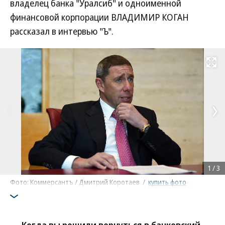
владелец банка "Уралсиб" и одноименной
финансовой корпорации ВЛАДИМИР КОГАН
рассказал в интервью "Ъ".
Развернуть на
1
/
3
Фото: Коммерсантъ / Дмитрий Коротаев
/
купить фото