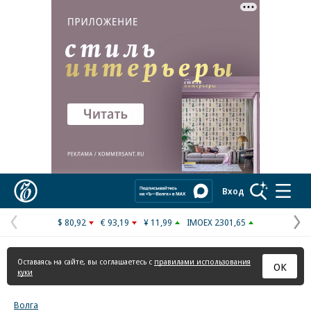
Реклама в «Ъ» www.kommersant.ru/ad
Коммерсантъ
Вход
$ 80,92
€ 93,19
¥ 11,99
IMOEX 2301,65
Предыдущая
С
страница
с
Оставаясь на сайте, вы соглашаетесь с
правилами использования
ОК
куки
Волга