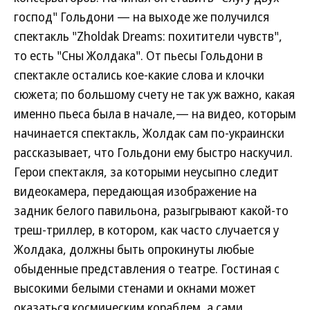
господ" Гольдони — на выходе же получился
спектакль "Zholdak Dreams: похитители чувств",
то есть "Сны Жолдака". От пьесы Гольдони в
спектакле остались кое-какие слова и клочки
сюжета; по большому счету не так уж важно, какая
именно пьеса была в начале,— на видео, которым
начинается спектакль, Жолдак сам по-украински
рассказывает, что Гольдони ему быстро наскучил.
Герои спектакля, за которыми неусыпно следит
видеокамера, передающая изображение на
задник белого павильона, разыгрывают какой-то
треш-триллер, в котором, как часто случается у
Жолдака, должны быть опрокинуты любые
обыденные представления о театре. Гостиная с
высокими белыми стенами и окнами может
оказаться космическим кораблем, а сами