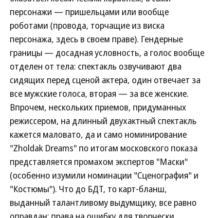
персонажи — пришельцами или вообще
роботами (провода, торчащие из виска
персонажа, здесь в своем праве). Гендерные
границы — досадная условность, а голос вообще
отделен от тела: спектакль озвучивают два
сидящих перед сценой актера, один отвечает за
все мужские голоса, вторая — за все женские.
Впрочем, нескольких приемов, придуманных
режиссером, на длинный двухактный спектакль
кажется маловато, да и само номинирование
"Zholdak Dreams" по итогам московского показа
представляется промахом экспертов "Маски"
(особенно изумили номинации "Сценография" и
"Костюмы"). Что до БДТ, то карт-бланш,
выданный талантливому выдумщику, все равно
оправдан: права на ошибку для творчески