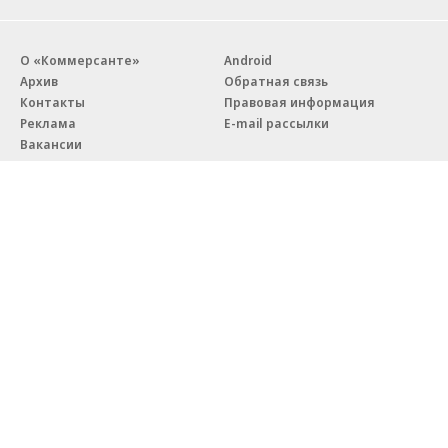
О «Коммерсанте»
Android
Архив
Обратная связь
Контакты
Правовая информация
Реклама
E-mail рассылки
Вакансии
18+
© АО «Коммерсантъ». 127006, Москва, Оружейный переулок д. 41,
тел. +7 (495) 797-69-70.
Сетевое издание «Коммерсантъ» (доменное имя сайта:
kommersant.ru) зарегистрировано Федеральной службой
по надзору в сфере связи, информационных технологий и массовых
коммуникаций (Роскомнадзор), регистрационный номер и дата
принятия решения о регистрации: серия
Эл № ФС77-76922
от 11 октября 2019 г.
Партнерские проекты/материалы, новости компаний, материалы
с пометкой «Промо» и «Официальное сообщение» опубликованы