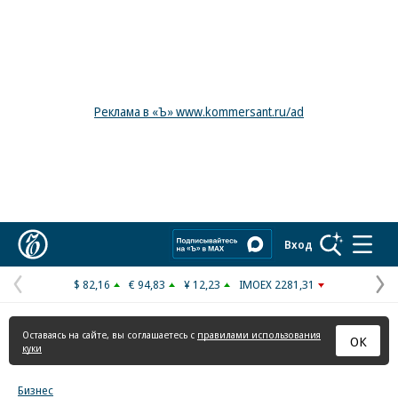
Реклама в «Ъ» www.kommersant.ru/ad
Коммерсантъ
Вход
$ 82,16
€ 94,83
¥ 12,23
IMOEX 2281,31
Предыдущая
С
страница
с
Оставаясь на сайте, вы соглашаетесь с
правилами использования
ОК
куки
Бизнес