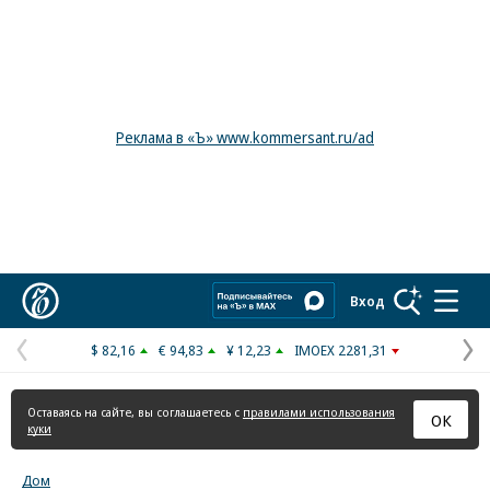
Реклама в «Ъ» www.kommersant.ru/ad
Коммерсантъ
Вход
$ 82,16
€ 94,83
¥ 12,23
IMOEX 2281,31
Предыдущая
С
страница
с
Оставаясь на сайте, вы соглашаетесь с
правилами использования
ОК
куки
Дом