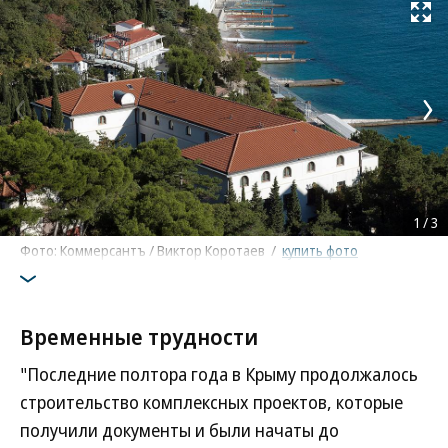
Развернуть на
1
/
3
Фото: Коммерсантъ / Виктор Коротаев
/
купить фото
Временные трудности
"Последние полтора года в Крыму продолжалось
строительство комплексных проектов, которые
получили документы и были начаты до