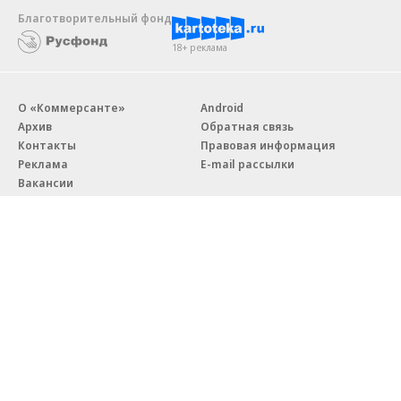
Благотворительный фонд
18+ реклама
О «Коммерсанте»
Android
Архив
Обратная связь
Контакты
Правовая информация
Реклама
E-mail рассылки
Вакансии
18+
© АО «Коммерсантъ». 127006, Москва, Оружейный переулок д. 41,
тел. +7 (495) 797-69-70.
Сетевое издание «Коммерсантъ» (доменное имя сайта:
kommersant.ru) зарегистрировано Федеральной службой
по надзору в сфере связи, информационных технологий и массовых
коммуникаций (Роскомнадзор), регистрационный номер и дата
принятия решения о регистрации: серия
Эл № ФС77-76922