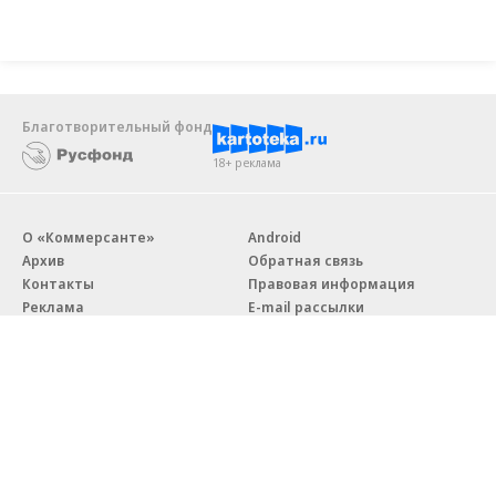
Благотворительный фонд
18+ реклама
О «Коммерсанте»
Android
Архив
Обратная связь
Контакты
Правовая информация
Реклама
E-mail рассылки
Вакансии
18+
© АО «Коммерсантъ». 127006, Москва, Оружейный переулок д. 41,
тел. +7 (495) 797-69-70.