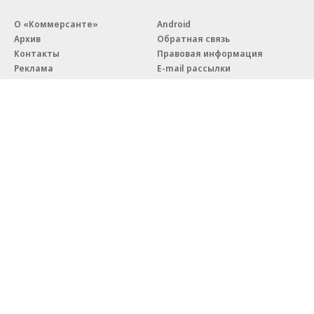
О «Коммерсанте»
Android
Архив
Обратная связь
Контакты
Правовая информация
Реклама
E-mail рассылки
Вакансии
18+
© АО «Коммерсантъ». 127006, Москва, Оружейный переулок д. 41,
тел. +7 (495) 797-69-70.
Сетевое издание «Коммерсантъ» (доменное имя сайта:
kommersant.ru) зарегистрировано Федеральной службой
по надзору в сфере связи, информационных технологий и массовых
коммуникаций (Роскомнадзор), регистрационный номер и дата
принятия решения о регистрации: серия
Эл № ФС77-76922
от 11 октября 2019 г.
Партнерские проекты/материалы, новости компаний, материалы
с пометкой «Промо» и «Официальное сообщение» опубликованы
на коммерческой основе.